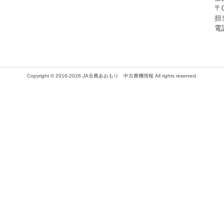
〒
担
電話
Copyright © 2016-2026 JA全農あおもり 中古農機情報 All rights reserved.